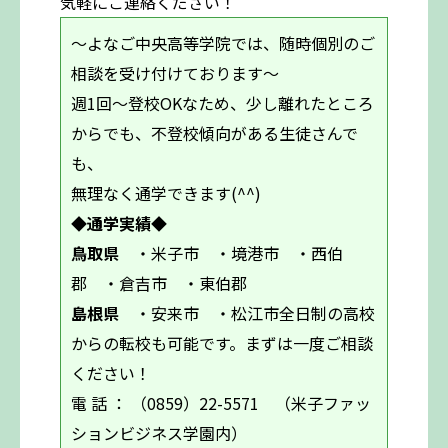
気軽にご連絡ください！
～よなご中央高等学院では、随時個別のご
相談を受け付けております～
週1回～登校OKなため、少し離れたところ
からでも、不登校傾向がある生徒さんで
も、
無理なく通学できます(^^)
◆通学実績◆
鳥取県
・米子市 ・境港市 ・西伯
郡 ・倉吉市 ・東伯郡
島根県
・安来市 ・松江市全日制の高校
からの転校も可能です。まずは一度ご相談
ください！
電 話 ： （0859）22-5571 （米子ファッ
ションビジネス学園内）