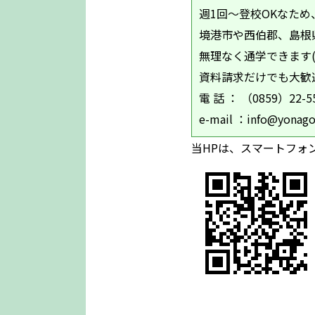
週1回～登校OKなた
境港市や西伯郡、島根
無理なく通学できます(^
資料請求だけでも大歓
電 話 ： （0859）
e-mail ：info@yonago
当HPは、スマートフォ