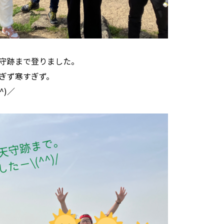
守跡まで登りました。
ぎず寒すぎず。
^)／