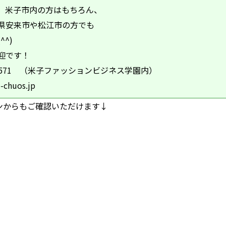
め、米子市内の方はもちろん、
県安来市や松江市の方でも
^)
迎です！
22-5571 （米子ファッションビジネス学園内）
-chuos.jp
ンからもご確認いただけます↓