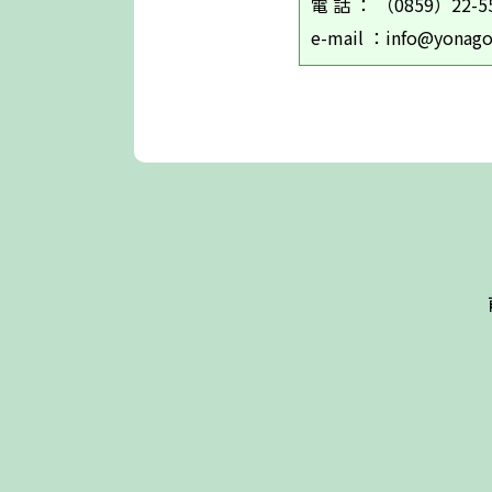
電 話 ： （0859）
e-mail ：info@yonago