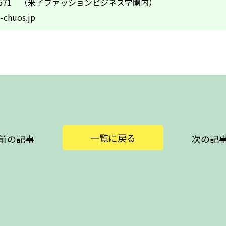
22-5571 （米子ファッションビジネス学園内）
-chuos.jp
一覧に戻る
前の記事
次の記