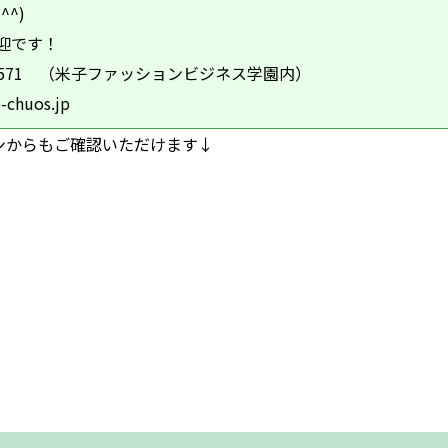
^)
迎です！
22-5571 （米子ファッションビジネス学園内）
-chuos.jp
ンからもご確認いただけます↓