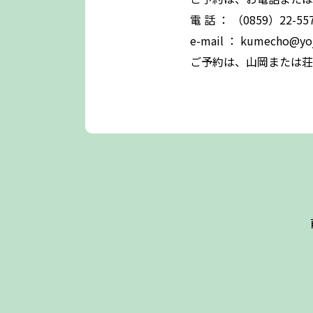
電 話 ： （0859）2
e-mail ： kumecho@yoj
ご予約は、山岡または荘