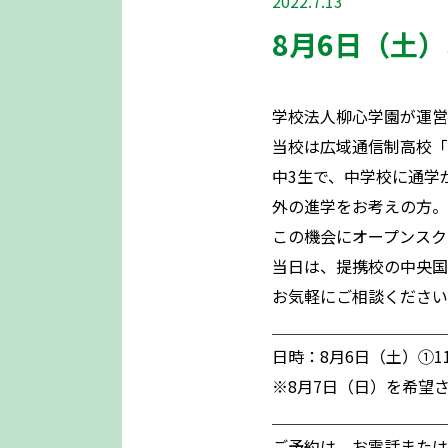
2022.7.13
8月6日（土
学校法人柳心学園が運営
当校は広域通信制高校「
中3生で、中学校に通学
外の進学をお考えの方。
この機会にオープンスク
当日は、提携校の中央国
お気軽にご相談ください
＿＿＿＿＿＿＿＿＿＿＿
日時：8月6日（土）①11
※8月7日（日）を希望
＿＿＿＿＿＿＿＿＿＿＿
ご予約は、お電話または