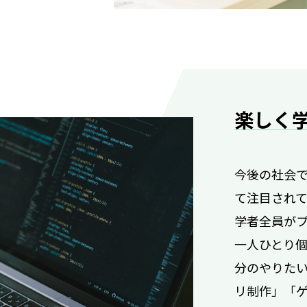
楽しく
今後の社会
て注目され
学者全員が
一人ひとり
分のやりた
リ制作」「